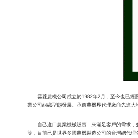
雲菱農機公司成立於1982年2月，至今也已經
業公司組織型態發展。承前農機界代理廠商先進大
自己進口農業機械販賣，來滿足客戶的需求，並
等，目前已是世界多國農機製造公司的台灣總代理